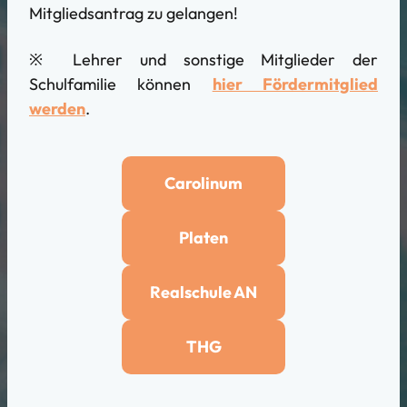
Mitgliedsantrag zu gelangen!
※ Lehrer und sonstige Mitglieder der
Schulfamilie können
hier Fördermitglied
werden
.
Carolinum
Platen
Realschule AN
THG