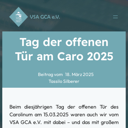
slot gacor
situs toto
situs toto
Tag der offenen
Tür am Caro 2025
Beitrag vom
18. März 2025
Tassilo Silberer
Beim diesjährigen Tag der offenen Tür des
Carolinum am 15.03.2025 waren auch wir vom
VSA GCA e.V. mit dabei – und das mit großem